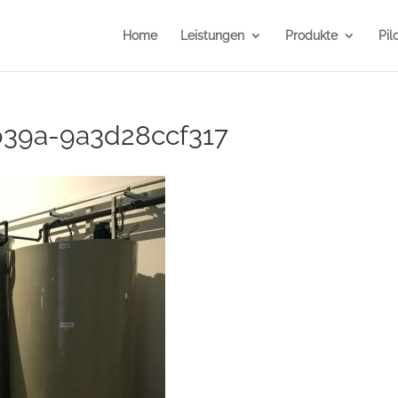
Home
Leistungen
Produkte
Pil
b39a-9a3d28ccf317